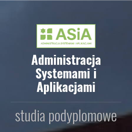
Przejdź
do
treści
Administracja
Systemami i
Aplikacjami
studia podyplomowe