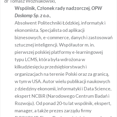
dr Tomasz Woźniakowski,
Wspólnik, Członek rady nadzorczej
,
OPW
Doskomp Sp. z o.o.
,
Absolwent Politechniki Łódzkiej, informatyk i
ekonomista. Specjalista od aplikacji
biznesowych, e-commerce, danych i zastosowań
sztucznej inteligencji. Współautor m. in.
pierwszej polskiej platformy e-learningowej
typu LCMS, która była wdrożona w
kilkudziesięciu przedsiębiorstwach i
organizacjach na terenie Polski oraz za granicą,
w tym w USA. Autor wielu publikacji naukowych
z dziedziny ekonomii, informatyki i Data Science,
ekspert NCBiR (Narodowego Centrum Badań i
Rozwoju). Od ponad 20-tu lat wspólnik, ekspert,
manager, a także prezes zarządu firmy