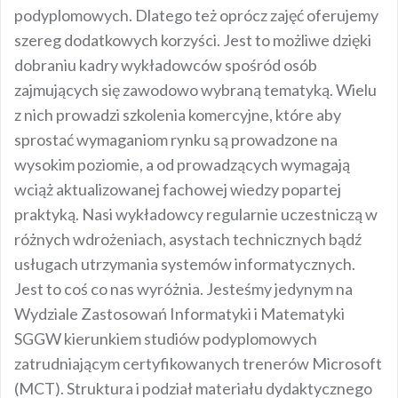
podyplomowych. Dlatego też oprócz zajęć oferujemy
szereg dodatkowych korzyści. Jest to możliwe dzięki
dobraniu kadry wykładowców spośród osób
zajmujących się zawodowo wybraną tematyką. Wielu
z nich prowadzi szkolenia komercyjne, które aby
sprostać wymaganiom rynku są prowadzone na
wysokim poziomie, a od prowadzących wymagają
wciąż aktualizowanej fachowej wiedzy popartej
praktyką. Nasi wykładowcy regularnie uczestniczą w
różnych wdrożeniach, asystach technicznych bądź
usługach utrzymania systemów informatycznych.
Jest to coś co nas wyróżnia. Jesteśmy jedynym na
Wydziale Zastosowań Informatyki i Matematyki
SGGW kierunkiem studiów podyplomowych
zatrudniającym certyfikowanych trenerów Microsoft
(MCT). Struktura i podział materiału dydaktycznego