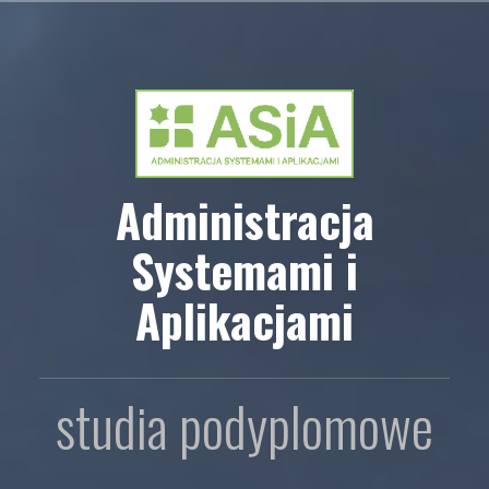
Przejdź
do
treści
Administracja
Systemami i
Aplikacjami
studia podyplomowe